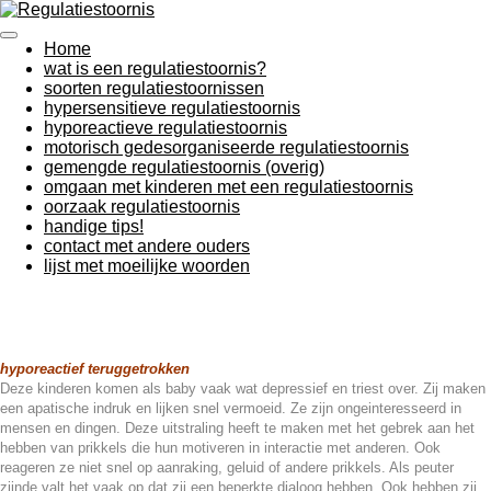
Ga
direct
Home
naar
wat is een regulatiestoornis?
de
soorten regulatiestoornissen
hoofdinhoud
hypersensitieve regulatiestoornis
hyporeactieve regulatiestoornis
motorisch gedesorganiseerde regulatiestoornis
gemengde regulatiestoornis (overig)
omgaan met kinderen met een regulatiestoornis
oorzaak regulatiestoornis
handige tips!
contact met andere ouders
lijst met moeilijke woorden
hyporeactief
teruggetrokken
Deze kinderen komen als baby vaak wat depressief en triest over. Zij maken
een apatische indruk en lijken snel vermoeid. Ze zijn ongeinteresseerd in
mensen en dingen. Deze uitstraling heeft te maken met het gebrek aan het
hebben van prikkels die hun motiveren in interactie met anderen. Ook
reageren ze niet snel op aanraking, geluid of andere prikkels. Als peuter
zijnde valt het vaak op dat zij een beperkte dialoog hebben. Ook hebben zij