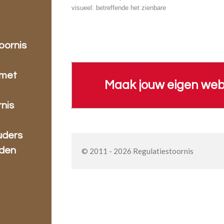
visueel: betreffende het zienbare
oornis
 met
Maak jouw eigen web
nis
uders
rden
© 2011 - 2026 Regulatiestoornis