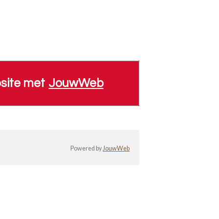
site met
JouwWeb
Powered by
JouwWeb