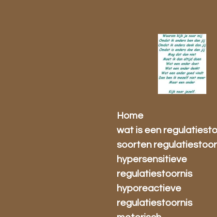
Ga
direct
naar
de
hoofdinhoud
Home
wat is een regulatiest
soorten regulatiestoo
hypersensitieve
regulatiestoornis
hyporeactieve
regulatiestoornis