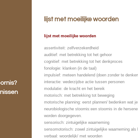
lijst met moeilijke woorden
lijst met moeilijke woorden
assertiviteit: zelfverzekerdheid
auditief: met betrekking tot het gehoor
cognitief: met betrekking tot het denkproces
fonologie: klanken (in de taal)
impulsief: meteen handelend (doen zonder te denken
interactie: wederzijdse actie tussen personen
oornis?
modulatie: de kracht en het bereik
rnissen
motorisch: met betrekking tot beweging
motorische planning: eerst plannen/ bedenken wat je
neurobiologische stoornis:een stoornis in de hersen
worden doorgegeven.
sensorisch: zintuigelijke waarneming
sensomotorisch: zowel zintuigelijke waarneming als
verbaal: woordelijk/ met woorden